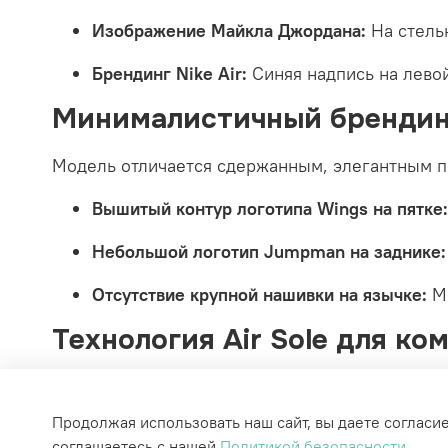
Изображение Майкла Джордана:
На стельк
Брендинг Nike Air:
Синяя надпись на лево
Минималистичный брендин
Модель отличается сдержанным, элегантным п
Вышитый контур логотипа Wings на пятке:
Небольшой логотип Jumpman на заднике:
Отсутствие крупной нашивки на язычке:
Ми
Технология Air Sole для ко
В пятку интегрирован герметичный воздушный
Пенная промежуточная подошва дополняет сист
Продолжая использовать наш сайт, вы даете согласи
соглашаетесь с нашей
Политикой безопасности