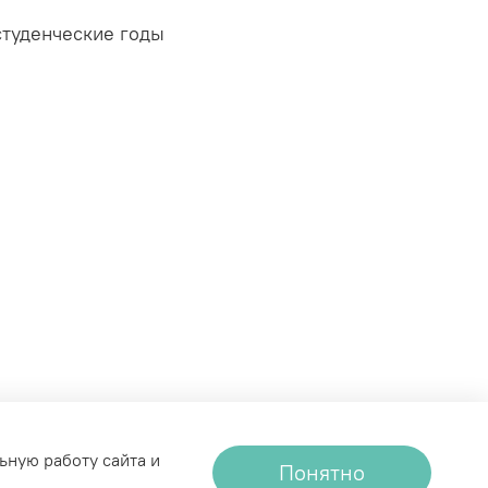
студенческие годы
ективную амортизацию при каждом шаге
.
е всего дня.
ьную работу сайта и
Понятно