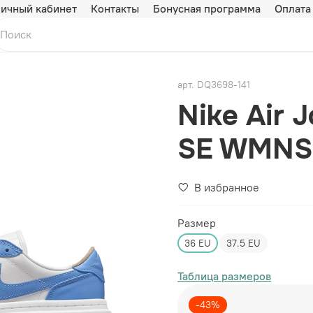
ичный кабинет
Контакты
Бонусная программа
Оплата
арт.
DQ3698-141
Nike Air 
SE WMNS 
В избранное
Размер
36 EU
37.5 EU
Таблица размеров
-43%