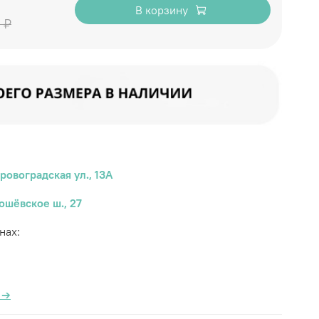
В корзину
 ₽
ровоградская ул., 13А
ошёвское ш., 27
инах:
а
→