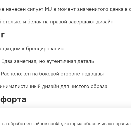
е нанесен силуэт MJ в момент знаменитого данка в 
й стельке и белая на правой завершают дизайн
г
одходом к брендированию:
Едва заметная, но аутентичная деталь
Расположен на боковой стороне подошвы
нималистичный дизайн для чистого образа
мфорта
 блок
Air Sole
, который обеспечивает легкую и эфф
ему амортизации, делая ходьбу комфортной в течени
е на обработку файлов cookie, которые обеспечивают правил