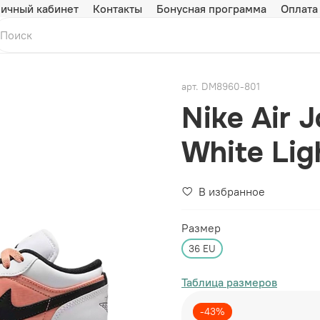
ичный кабинет
Контакты
Бонусная программа
Оплата
арт.
DM8960-801
Nike Air 
White Lig
В избранное
Размер
36 EU
Таблица размеров
-43%