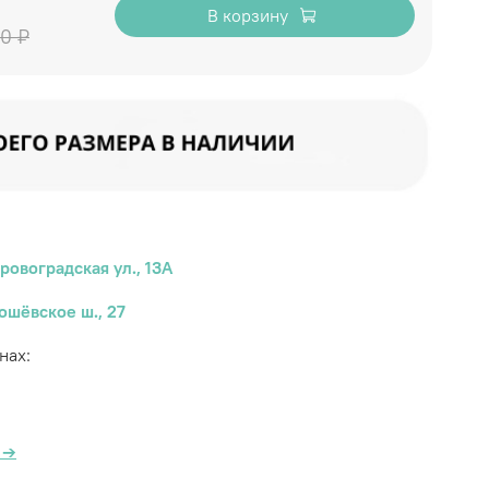
В корзину
0 ₽
ровоградская ул., 13А
ошёвское ш., 27
инах:
а
→