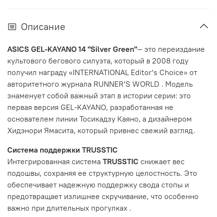
Описание
ASICS GEL-KAYANO 14
"Silver Green"
— это переиздание
культового бегового силуэта, который в 2008 году
получил награду «INTERNATIONAL Editor‘s Choice» от
авторитетного журнала RUNNER‘S WORLD
. Модель
знаменует собой важный этап в истории серии: это
первая версия GEL-KAYANO, разработанная не
основателем линии Тосикадзу Каяно, а дизайнером
Хидэнори Ямасита, который привнес свежий взгляд.
Система поддержки TRUSSTIC
Интегрированная система
TRUSSTIC
снижает вес
подошвы, сохраняя ее структурную целостность. Это
обеспечивает надежную поддержку свода стопы и
предотвращает излишнее скручивание, что особенно
важно при длительных прогулках
.