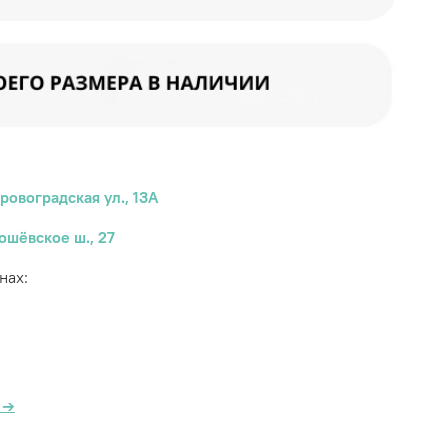
ровоградская ул., 13А
ошёвское ш., 27
нах:
а
→