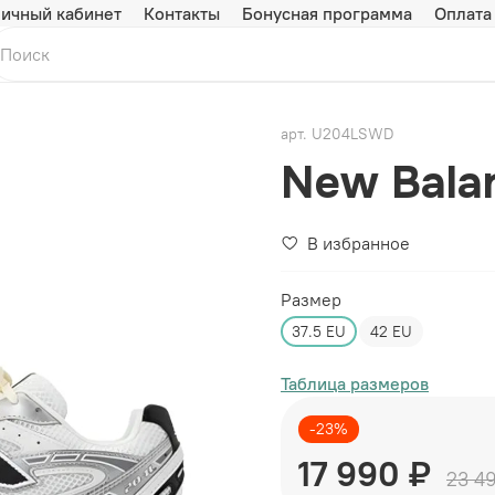
ичный кабинет
Контакты
Бонусная программа
Оплата
арт.
U204LSWD
New Bala
В избранное
Размер
37.5 EU
42 EU
Таблица размеров
-23%
17 990 ₽
23 4