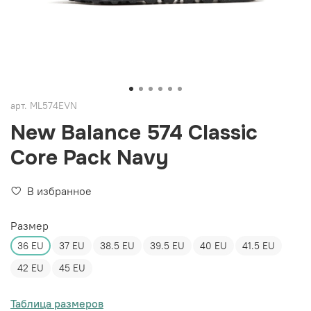
арт.
ML574EVN
New Balance 574 Classic
Core Pack Navy
В избранное
Размер
36 EU
37 EU
38.5 EU
39.5 EU
40 EU
41.5 EU
42 EU
45 EU
Таблица размеров