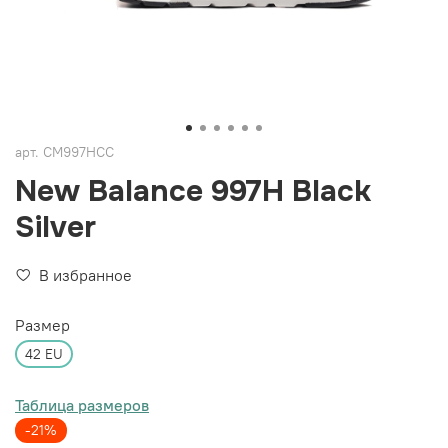
арт.
CM997HCC
New Balance 997H Black
Silver
В избранное
Размер
42 EU
Таблица размеров
-21%