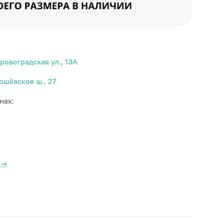
ровоградская ул., 13А
ошёвское ш., 27
нах:
а
→