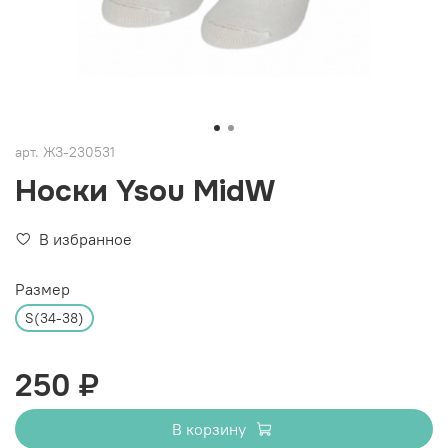
арт.
ЖЗ-230531
Носки Ysou MidW
В избранное
Размер
S(34-38)
250 ₽
В корзину