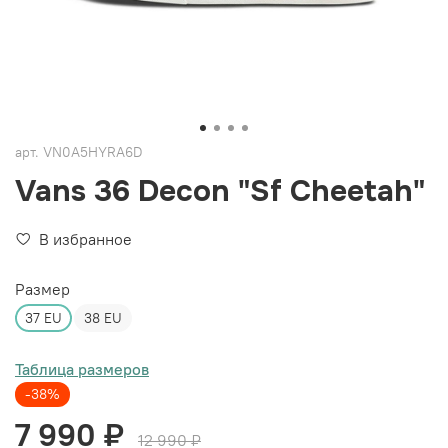
арт.
VN0A5HYRA6D
Vans 36 Decon "Sf Cheetah"
В избранное
Размер
37 EU
38 EU
Таблица размеров
-38%
7 990 ₽
12 990 ₽